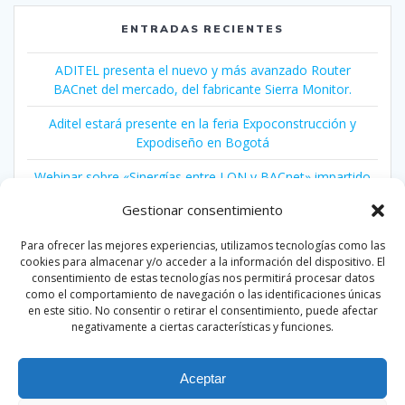
ENTRADAS RECIENTES
ADITEL presenta el nuevo y más avanzado Router
BACnet del mercado, del fabricante Sierra Monitor.
Aditel estará presente en la feria Expoconstrucción y
Expodiseño en Bogotá
Webinar sobre «Sinergías entre LON y BACnet» impartido
por LonMark International
Gestionar consentimiento
Conferencia sobre Protocolos de Control y
Para ofrecer las mejores experiencias, utilizamos tecnologías como las
Automatización para Edificios Inteligentes
cookies para almacenar y/o acceder a la información del dispositivo. El
consentimiento de estas tecnologías nos permitirá procesar datos
Congreso Ciudades Inteligentes 2018
como el comportamiento de navegación o las identificaciones únicas
en este sitio. No consentir o retirar el consentimiento, puede afectar
negativamente a ciertas características y funciones.
Aceptar