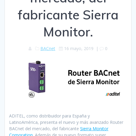
fabricante Sierra
Monitor.
BACnet
16 mayo, 2019
|
0
ADITEL, como distribuidor para España y
LatinoAmérica, presenta el nuevo y más avanzado Router
BACnet del mercado, del fabricante
Sierra Monitor
Corporation
. Además de su nuevo formato super