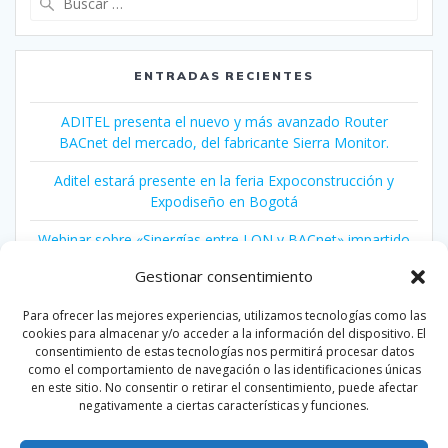
ENTRADAS RECIENTES
ADITEL presenta el nuevo y más avanzado Router
BACnet del mercado, del fabricante Sierra Monitor.
Aditel estará presente en la feria Expoconstrucción y
Expodiseño en Bogotá
Webinar sobre «Sinergías entre LON y BACnet» impartido
por LonMark International
Gestionar consentimiento
Conferencia sobre Protocolos de Control y
Para ofrecer las mejores experiencias, utilizamos tecnologías como las
Automatización para Edificios Inteligentes
cookies para almacenar y/o acceder a la información del dispositivo. El
consentimiento de estas tecnologías nos permitirá procesar datos
Congreso Ciudades Inteligentes 2018
como el comportamiento de navegación o las identificaciones únicas
en este sitio. No consentir o retirar el consentimiento, puede afectar
negativamente a ciertas características y funciones.