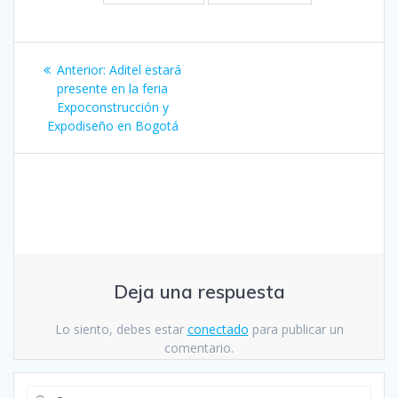
Navegación
Entrada
Anterior:
Aditel estará
de
anterior:
presente en la feria
Expoconstrucción y
entradas
Expodiseño en Bogotá
Deja una respuesta
Lo siento, debes estar
conectado
para publicar un
comentario.
Buscar: